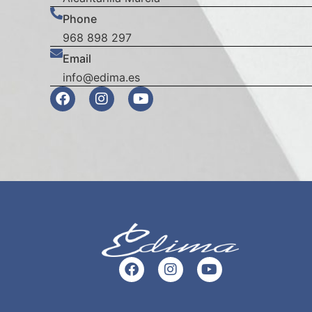
Phone
968 898 297
Email
info@edima.es