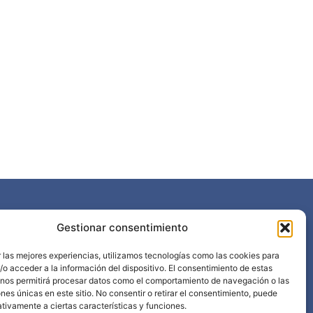
Gestionar consentimiento
968 898 297
info@edima.es
 las mejores experiencias, utilizamos tecnologías como las cookies para
Política privacidad
o acceder a la información del dispositivo. El consentimiento de estas
Aviso legal
 nos permitirá procesar datos como el comportamiento de navegación o las
ones únicas en este sitio. No consentir o retirar el consentimiento, puede
tivamente a ciertas características y funciones.