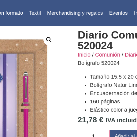
ran formato
Textil
Merchandising y regalos
Eventos
I
Diario Comu
520024
Inicio
/
Comunión
/
Diar
Bolígrafo 520024
Tamaño 15,5 x 20 
Bolígrafo Natur Lin
Encuadernación de
160 páginas
Elástico color a ju
21,78
€
IVA inclui
Añadir al 