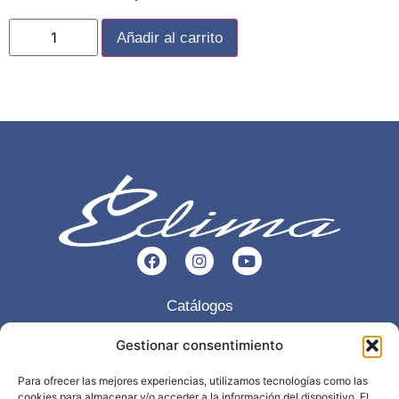
Añadir al carrito
Catálogos
Esencia
Gestionar consentimiento
Servicios
Para ofrecer las mejores experiencias, utilizamos tecnologías como las
cookies para almacenar y/o acceder a la información del dispositivo. El