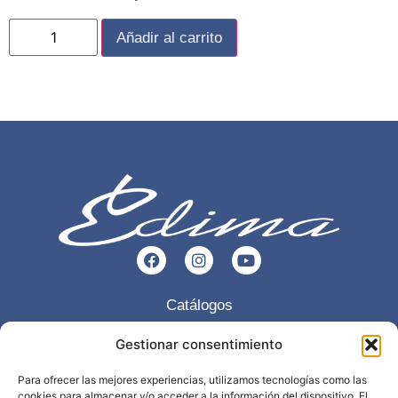
Añadir al carrito
Catálogos
Esencia
Gestionar consentimiento
Servicios
Para ofrecer las mejores experiencias, utilizamos tecnologías como las
cookies para almacenar y/o acceder a la información del dispositivo. El