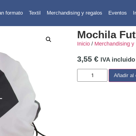
ran formato
Textil
Merchandising y regalos
Eventos
I
Mochila Fut
Inicio
/
Merchandising y 
3,55
€
IVA incluido
Añadir al 