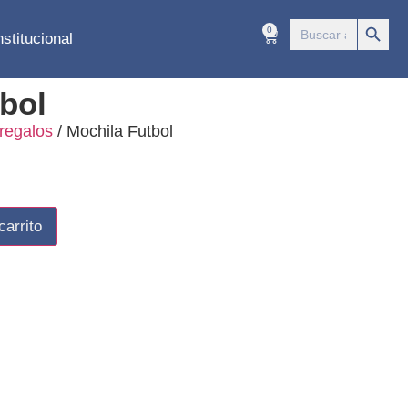
Botón 
Buscar:
0
nstitucional
bol
regalos
/ Mochila Futbol
carrito