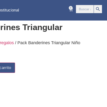
Botón 
Buscar:
0
nstitucional
ines Triangular
regalos
/ Pack Banderines Triangular Niño
carrito