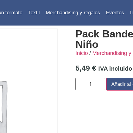
ran formato
Textil
Merchandising y regalos
Eventos
I
Pack Bander
Niño
Inicio
/
Merchandising y 
5,49
€
IVA incluido
Añadir al 