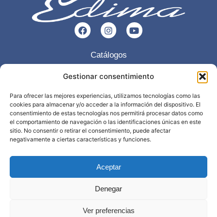
Catálogos
Esencia
Gestionar consentimiento
Servicios
Para ofrecer las mejores experiencias, utilizamos tecnologías como las
cookies para almacenar y/o acceder a la información del dispositivo. El
Trabajos realizados
consentimiento de estas tecnologías nos permitirá procesar datos como
Contacto
el comportamiento de navegación o las identificaciones únicas en este
sitio. No consentir o retirar el consentimiento, puede afectar
negativamente a ciertas características y funciones.
968 898 297
info@edima.es
Aceptar
Política privacidad
Aviso legal
Denegar
Ver preferencias