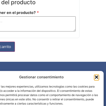
 del producto
ner en el producto?
*
carrito
Gestionar consentimiento
968 898 297
info@edima.es
 las mejores experiencias, utilizamos tecnologías como las cookies para
Política privacidad
o acceder a la información del dispositivo. El consentimiento de estas
 nos permitirá procesar datos como el comportamiento de navegación o las
Aviso legal
ones únicas en este sitio. No consentir o retirar el consentimiento, puede
tivamente a ciertas características y funciones.