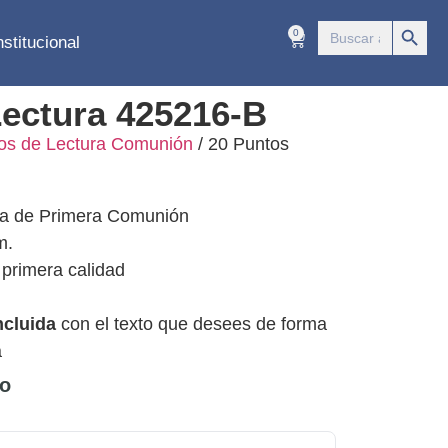
Botón 
Buscar:
0
nstitucional
Lectura 425216-B
os de Lectura Comunión
/ 20 Puntos
ura de Primera Comunión
m.
 primera calidad
ncluida
con el texto que desees de forma
a
do