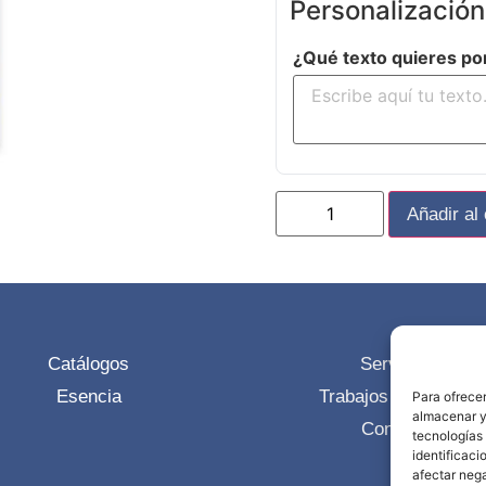
Personalización
¿Qué texto quieres po
Añadir al 
Catálogos
Servicios
Esencia
Trabajos realizados
Para ofrecer
almacenar y/
Contacto
tecnologías
identificaci
afectar nega