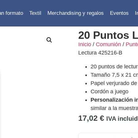
ran formato
Textil
Merchandising y regalos
Eventos
I
20 Puntos 
Inicio
/
Comunión
/
Punt
Lectura 425216-B
20 puntos de lect
Tamaño 7,5 x 21 c
Papel verjurado de
Cordón a juego
Personalización i
similar a la muestr
17,02
€
IVA inclui