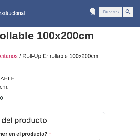
Botón 
Buscar:
0
nstitucional
rollable 100x200cm
citarios
/ Roll-Up Enrollable 100x200cm
LABLE
 cm.
do
 del producto
ner en el producto?
*