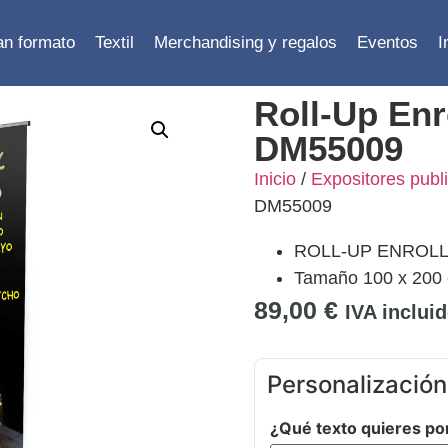
ran formato
Textil
Merchandising y regalos
Eventos
I
Roll-Up En
DM55009
Inicio
/
Expositores publi
DM55009
ROLL-UP ENROL
Tamaño 100 x 200
89,00
€
IVA inclui
Personalización
¿Qué texto quieres po