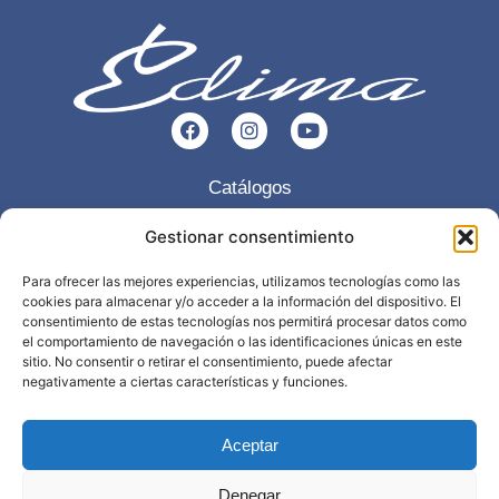
Catálogos
Esencia
Gestionar consentimiento
Servicios
Para ofrecer las mejores experiencias, utilizamos tecnologías como las
cookies para almacenar y/o acceder a la información del dispositivo. El
Trabajos realizados
consentimiento de estas tecnologías nos permitirá procesar datos como
Contacto
el comportamiento de navegación o las identificaciones únicas en este
sitio. No consentir o retirar el consentimiento, puede afectar
negativamente a ciertas características y funciones.
968 898 297
info@edima.es
Aceptar
Política privacidad
Aviso legal
Denegar